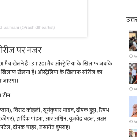
उत्त
d Salmani (@rashidtheartist)
सीरीज पर नजर
A
I मैच खेलने हैं। 3 T20I मैच ऑस्ट्रेलिया के खिलाफ जबकि
 खिलाफ खेलना है। ऑस्ट्रेलिया के खिलाफ सीरीज का
ला जाएगा।
A
य टीम
्तान), विराट कोहली, सूर्यकुमार यादव, दीपक हुड्डा, रिषभ
पर), हार्दिक पांड्या, आर अश्विन, युजवेंद्र चहल, अक्षर
A
षल पटेल, दीपक चाहर, जसप्रीत बुमराह।