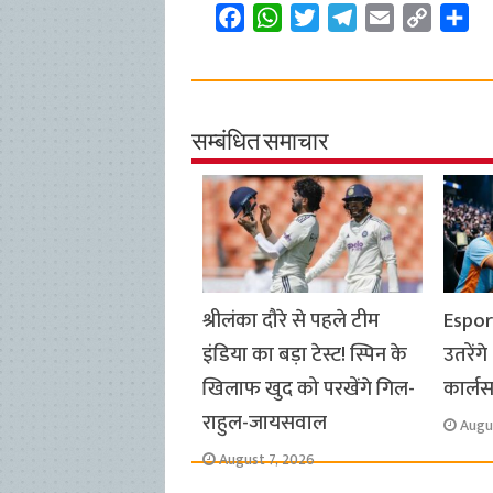
F
W
T
T
E
C
S
a
h
w
e
m
o
h
c
a
i
l
a
p
a
e
t
t
e
i
y
r
b
s
t
g
l
L
e
सम्बंधित समाचार
o
A
e
r
i
o
p
r
a
n
k
p
m
k
श्रीलंका दौरे से पहले टीम
Espor
इंडिया का बड़ा टेस्ट! स्पिन के
उतरेंगे
खिलाफ खुद को परखेंगे गिल-
कार्लस
राहुल-जायसवाल
Augu
August 7, 2026