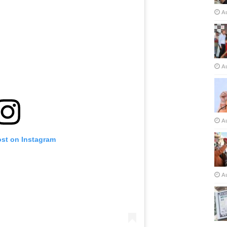
A
A
A
ost on Instagram
A