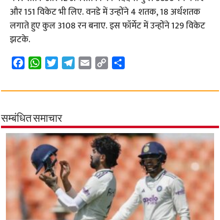
और 151 विकेट भी लिए. वनडे में उन्होंने 4 शतक, 18 अर्धशतक
लगाते हुए कुल 3108 रन बनाए. इस फॉर्मेट में उन्होंने 129 विकेट
झटके.
F
W
T
T
E
C
S
a
h
w
e
m
o
h
c
a
i
l
a
p
a
e
t
t
e
i
y
r
b
s
t
g
l
L
e
सम्बंधित समाचार
o
A
e
r
i
o
p
r
a
n
k
p
m
k