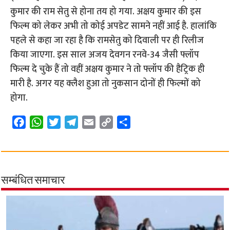
कुमार की राम सेतु से होना तय हो गया. अक्षय कुमार की इस
फिल्म को लेकर अभी तो कोई अपडेट सामने नहीं आई है. हालांकि
पहले से कहा जा रहा है कि रामसेतु को दिवाली पर ही रिलीज
किया जाएगा. इस साल अजय देवगन रनवे-34 जैसी फ्लॉप
फिल्म दे चुके हैं तो वहीं अक्षय कुमार ने तो फ्लॉप की हैट्रिक ही
मारी है. अगर यह क्लैश हुआ तो नुकसान दोनों ही फिल्मों को
होगा.
F
W
T
T
E
C
S
a
h
w
e
m
o
h
c
a
i
l
a
p
a
e
t
t
e
i
y
r
b
s
t
g
l
L
e
सम्बंधित समाचार
o
A
e
r
i
o
p
r
a
n
k
p
m
k