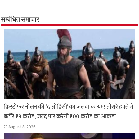
c
a
i
l
a
p
a
e
t
t
e
i
y
r
b
s
t
g
l
L
e
सम्बंधित समाचार
o
A
e
r
i
o
p
r
a
n
k
p
m
k
क्रिस्टोफर नोलन की ‘द ओडिसी’ का जलवा कायम! तीसरे हफ्ते में
बटोरे ₹29 करोड़, जल्द पार करेगी ₹200 करोड़ का आंकड़ा
August 8, 2026