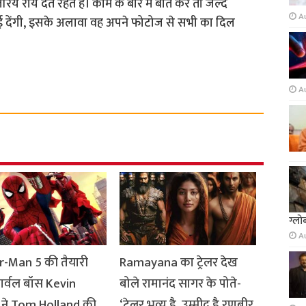
ये राय देते रहते हैं। काम के बारे में बात करें तो जल्द
A
खाई देंगी, इसके अलावा वह अपने फोटोज से सभी का दिल
A
ग्लो
A
r-Man 5 की तैयारी
Ramayana का ट्रेलर देख
मार्वल बॉस Kevin
बोले रामानंद सागर के पोते-
 ने Tom Holland की
‘ट्रेलर भव्य है, उम्मीद है रणबीर