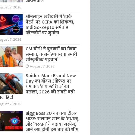
जायसवाल
ugust 7, 2026
ऑनलाइन खरीदारी में ‘डार्क
पैटर्न’ पर CCPA का शिकंजा,
IndiGo-Zepto समेत 9
प्लेटफॉर्म पर जुर्माना
ugust 7, 2026
CM योगी ने बुनकरों का किया
सम्मान, कहा- ‘हथकरघा हमारी
सांस्कृतिक पहचान’
August 7, 2026
Spider-Man: Brand New
Day का बॉक्स ऑफिस पर
धमाका: ‘टॉय स्टोरी 5’ को
पछाड़ा, 2026 की सबसे बड़ी
बल हिट!
ugust 7, 2026
Bigg Boss 20 का नया टीज़र
आउट: सलमान खान के ‘तथास्तु’
और ‘वरदान’ ने बढ़ाया सस्पेंस,
जानें क्या होगी इस बार की थीम!