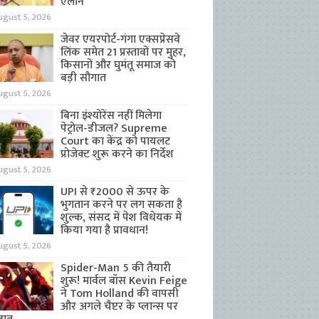
ऐलान
ugust 5, 2026
जेवर एयरपोर्ट-गंगा एक्सप्रेसवे
लिंक समेत 21 प्रस्तावों पर मुहर,
किसानों और घुमंतू समाज को
बड़ी सौगात
ugust 5, 2026
बिना इंश्योरेंस नहीं मिलेगा
पेट्रोल-डीजल? Supreme
Court का केंद्र को पायलट
प्रोजेक्ट शुरू करने का निर्देश
ugust 5, 2026
UPI से ₹2000 से ऊपर के
भुगतान करने पर लग सकता है
शुल्क, संसद में पेश विधेयक में
किया गया है प्रावधान!
ugust 5, 2026
Spider-Man 5 की तैयारी
शुरू! मार्वल बॉस Kevin Feige
ने Tom Holland की वापसी
और अगले चैप्टर के प्लान्स पर