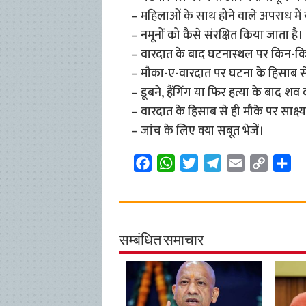
– महिलाओं के साथ होने वाले अपराध में
– नमूनों को कैसे संरक्षित किया जाता है।
– वारदात के बाद घटनास्थल पर किन-किन 
– मौका-ए-वारदात पर घटना के हिसाब से
– डूबने, हैंगिंग या फिर हत्या के बाद 
– वारदात के हिसाब से ही मौके पर साक्ष्
– जांच के लिए क्या सबूत भेजें।
F
W
T
T
E
C
S
a
h
w
e
m
o
h
c
a
i
l
a
p
a
e
t
t
e
i
y
r
b
s
t
g
l
L
e
सम्बंधित समाचार
o
A
e
r
i
o
p
r
a
n
k
p
m
k