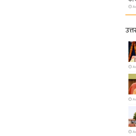
की 
A
उत्त
A
A
A