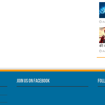
A
की 
A
Join us on Facebook
Foll