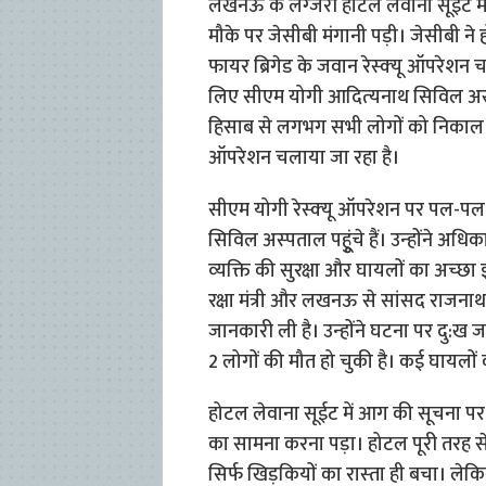
लखनऊ के लग्‍जरी होटल लेवाना सूईट मे
मौके पर जेसीबी मंगानी पड़ी। जेसीबी ने
फायर ब्र‍िगेड के जवान रेस्‍क्‍यू ऑपरेशन 
लिए सीएम योगी आदित्‍यनाथ सिव‍िल अस्
हिसाब से लगभग सभी लोगों को निकाल ल
ऑपरेशन चलाया जा रहा है।
सीएम योगी रेस्‍क्‍यू ऑपरेशन पर पल-पल 
सिविल अस्‍पताल पहुूंचे हैं। उन्‍होंने 
व्‍यक्ति की सुरक्षा और घायलों का अच्‍छा 
रक्षा मंत्री और लखनऊ से सांसद राजनाथ स
जानकारी ली है। उन्‍होंने घटना पर दु:ख
2 लोगों की मौत हो चुकी है। कई घायलों क
होटल लेवाना सूईट में आग की सूचना पर पहुं
का सामना करना पड़ा। होटल पूरी तरह से 
सिर्फ खिड़कियों का रास्‍ता ही बचा। लेकि