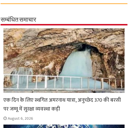
c
a
i
l
a
p
a
e
t
t
e
i
y
r
b
s
t
g
l
L
e
सम्बंधित समाचार
o
A
e
r
i
o
p
r
a
n
k
p
m
k
एक दिन के लिए स्थगित अमरनाथ यात्रा, अनुच्छेद 370 की बरसी
पर जम्मू में सुरक्षा व्यवस्था कड़ी
August 6, 2026