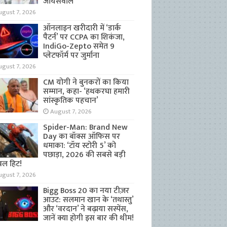
जायसवाल
ugust 7, 2026
ऑनलाइन खरीदारी में ‘डार्क
पैटर्न’ पर CCPA का शिकंजा,
IndiGo-Zepto समेत 9
प्लेटफॉर्म पर जुर्माना
ugust 7, 2026
CM योगी ने बुनकरों का किया
सम्मान, कहा- ‘हथकरघा हमारी
सांस्कृतिक पहचान’
August 7, 2026
Spider-Man: Brand New
Day का बॉक्स ऑफिस पर
धमाका: ‘टॉय स्टोरी 5’ को
पछाड़ा, 2026 की सबसे बड़ी
बल हिट!
ugust 7, 2026
Bigg Boss 20 का नया टीज़र
आउट: सलमान खान के ‘तथास्तु’
और ‘वरदान’ ने बढ़ाया सस्पेंस,
जानें क्या होगी इस बार की थीम!