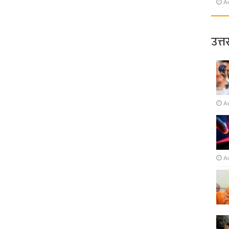
A
उत्त
A
A