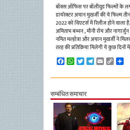
बॉक्स ऑफिस पर बॉलीवुड फिल्मों के लगातार ब
डायरेक्टर अयान मुखर्जी की ये फिल्म ती
2022 को थिएटर्स में रिलीज होने वाला ह
अमिताभ बच्चन , मौनी रॉय और नागार्जुन अ
नमित मल्होत्रा ​​और अयान मुखर्जी ने मिल
तरह की प्रतिक्रिया मिलेगी ये कुछ दिनों 
F
W
T
T
E
C
S
a
h
w
e
m
o
h
c
a
i
l
a
p
a
e
t
t
e
i
y
r
b
s
t
g
l
L
e
सम्बंधित समाचार
o
A
e
r
i
o
p
r
a
n
k
p
m
k