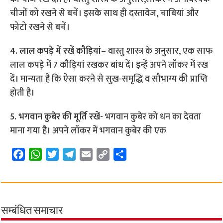
चीजों को रखने से बचें। इसके साथ ही दस्तावेज, चाबियां और
फोटो रखने से बचें।
4. लाल कपड़े में रखें कौड़ियां
– वास्तु शास्त्र के अनुसार, एक साफ
लाल कपड़े में 7 कौड़ियां रखकर बांध दें। इन्हें अपने लॉकर में रख
दें। मान्यता है कि ऐसा करने से सुख-समृद्धि व सौभाग्य की प्राप्ति
होती है।
5. भगवान कुबेर की मूर्ति रखें-
भगवान कुबेर को धन का देवता
माना गया है। अपने लॉकर में भगवान कुबेर की एक
F
W
T
T
E
C
S
a
h
w
e
m
o
h
c
a
i
l
a
p
a
e
t
t
e
i
y
r
b
s
t
g
l
L
e
सम्बंधित समाचार
o
A
e
r
i