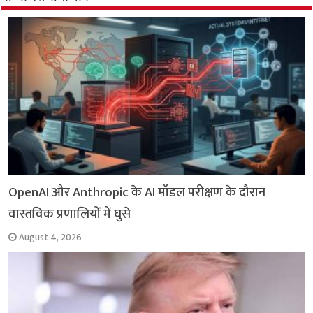
o
A
e
r
i
o
p
r
a
n
k
p
m
k
OpenAI और Anthropic के AI मॉडल परीक्षण के दौरान
वास्तविक प्रणालियों में घुसे
August 4, 2026