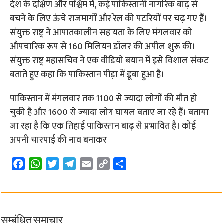
देश के दक्षिण और पश्चिम में, कई पाकिस्तानी नागरिक बाढ़ से
बचने के लिए ऊंचे राजमार्गों और रेल की पटरियों पर चढ़ गए हैं।
संयुक्त राष्ट्र ने आपातकालीन सहायता के लिए मंगलवार को
औपचारिक रूप से 160 मिलियन डॉलर की अपील शुरू की।
संयुक्त राष्ट्र महासचिव ने एक वीडियो बयान में इसे विशाल संकट
बताते हुए कहा कि पाकिस्तान पीड़ा में डूबा हुआ है।
पाकिस्तान में मंगलवार तक 1100 से ज्यादा लोगों की मौत हो
चुकी है और 1600 से ज्यादा लोग घायल बताए जा रहे हैं। बताया
जा रहा है कि एक तिहाई पाकिस्तान बाढ़ से प्रभावित है। कोई
अपनी चारपाई की नाव बनाकर
F
W
T
T
E
C
S
a
h
w
e
m
o
h
c
a
i
l
a
p
a
e
t
t
e
i
y
r
b
s
t
g
l
L
e
सम्बंधित समाचार