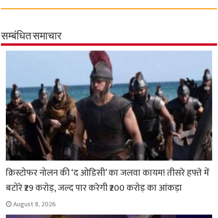
c
a
i
l
a
p
a
e
t
t
e
i
y
r
b
s
t
g
l
L
e
सम्बंधित समाचार
o
A
e
r
i
o
p
r
a
n
k
p
m
k
क्रिस्टोफर नोलन की ‘द ओडिसी’ का जलवा कायम! तीसरे हफ्ते में
बटोरे ₹29 करोड़, जल्द पार करेगी ₹200 करोड़ का आंकड़ा
August 8, 2026