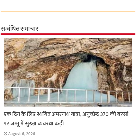
a
h
w
e
m
o
h
c
a
i
l
a
p
a
e
t
t
e
i
y
r
b
s
t
g
l
L
e
सम्बंधित समाचार
o
A
e
r
i
o
p
r
a
n
k
p
m
k
एक दिन के लिए स्थगित अमरनाथ यात्रा, अनुच्छेद 370 की बरसी
पर जम्मू में सुरक्षा व्यवस्था कड़ी
August 6, 2026