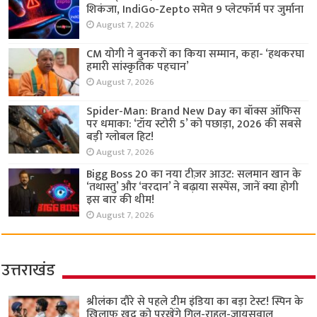
शिकंजा, IndiGo-Zepto समेत 9 प्लेटफॉर्म पर जुर्माना
August 7, 2026
CM योगी ने बुनकरों का किया सम्मान, कहा- ‘हथकरघा
हमारी सांस्कृतिक पहचान’
August 7, 2026
Spider-Man: Brand New Day का बॉक्स ऑफिस
पर धमाका: ‘टॉय स्टोरी 5’ को पछाड़ा, 2026 की सबसे
बड़ी ग्लोबल हिट!
August 7, 2026
Bigg Boss 20 का नया टीज़र आउट: सलमान खान के
‘तथास्तु’ और ‘वरदान’ ने बढ़ाया सस्पेंस, जानें क्या होगी
इस बार की थीम!
August 7, 2026
उत्तराखंड
श्रीलंका दौरे से पहले टीम इंडिया का बड़ा टेस्ट! स्पिन के
खिलाफ खुद को परखेंगे गिल-राहुल-जायसवाल