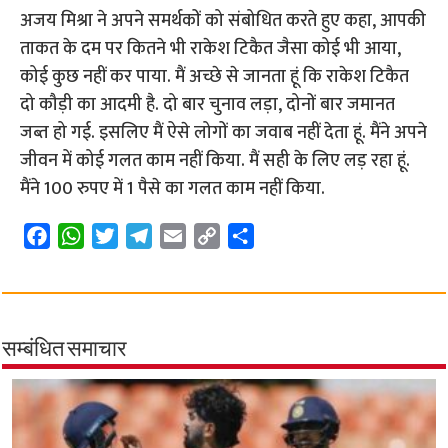
अजय मिश्रा ने अपने समर्थकों को संबोधित करते हुए कहा, आपकी
ताकत के दम पर कितने भी राकेश टिकैत जैसा कोई भी आया,
कोई कुछ नहीं कर पाया. मैं अच्छे से जानता हूं कि राकेश टिकैत
दो कौड़ी का आदमी है. दो बार चुनाव लड़ा, दोनों बार जमानत
जब्त हो गई. इसलिए मैं ऐसे लोगों का जवाब नहीं देता हूं. मैंने अपने
जीवन में कोई गलत काम नहीं किया. मैं सही के लिए लड़ रहा हूं.
मैंने 100 रुपए में 1 पैसे का गलत काम नहीं किया.
F
W
T
T
E
C
S
a
h
w
e
m
o
h
c
a
i
l
a
p
a
e
t
t
e
i
y
r
b
s
t
g
l
L
e
सम्बंधित समाचार
o
A
e
r
i
o
p
r
a
n
k
p
m
k