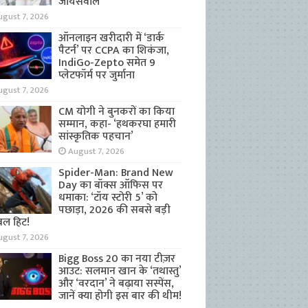
जायसवाल
ugust 7, 2026
ऑनलाइन खरीदारी में ‘डार्क
पैटर्न’ पर CCPA का शिकंजा,
IndiGo-Zepto समेत 9
प्लेटफॉर्म पर जुर्माना
ugust 7, 2026
CM योगी ने बुनकरों का किया
सम्मान, कहा- ‘हथकरघा हमारी
सांस्कृतिक पहचान’
August 7, 2026
Spider-Man: Brand New
Day का बॉक्स ऑफिस पर
धमाका: ‘टॉय स्टोरी 5’ को
पछाड़ा, 2026 की सबसे बड़ी
बल हिट!
ugust 7, 2026
Bigg Boss 20 का नया टीज़र
आउट: सलमान खान के ‘तथास्तु’
और ‘वरदान’ ने बढ़ाया सस्पेंस,
जानें क्या होगी इस बार की थीम!