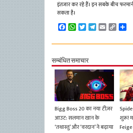
इंतजार कर रहे हैं। इन सबके बीच फरमान
सकता है।
F
W
T
T
E
C
S
a
h
w
e
m
o
h
c
a
i
l
a
p
a
e
t
t
e
i
y
r
b
s
t
g
l
L
e
सम्बंधित समाचार
o
A
e
r
i
o
p
r
a
n
k
p
m
k
Bigg Boss 20 का नया टीज़र
Spide
आउट: सलमान खान के
शुरू! 
‘तथास्तु’ और ‘वरदान’ ने बढ़ाया
Feige