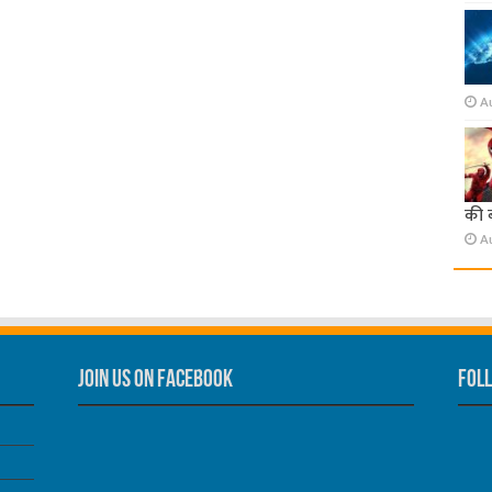
A
की 
A
Join us on Facebook
Foll