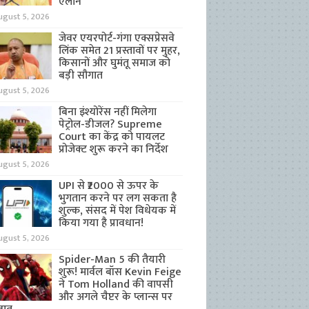
ऐलान
ugust 5, 2026
जेवर एयरपोर्ट-गंगा एक्सप्रेसवे
लिंक समेत 21 प्रस्तावों पर मुहर,
किसानों और घुमंतू समाज को
बड़ी सौगात
ugust 5, 2026
बिना इंश्योरेंस नहीं मिलेगा
पेट्रोल-डीजल? Supreme
Court का केंद्र को पायलट
प्रोजेक्ट शुरू करने का निर्देश
ugust 5, 2026
UPI से ₹2000 से ऊपर के
भुगतान करने पर लग सकता है
शुल्क, संसद में पेश विधेयक में
किया गया है प्रावधान!
ugust 5, 2026
Spider-Man 5 की तैयारी
शुरू! मार्वल बॉस Kevin Feige
ने Tom Holland की वापसी
और अगले चैप्टर के प्लान्स पर