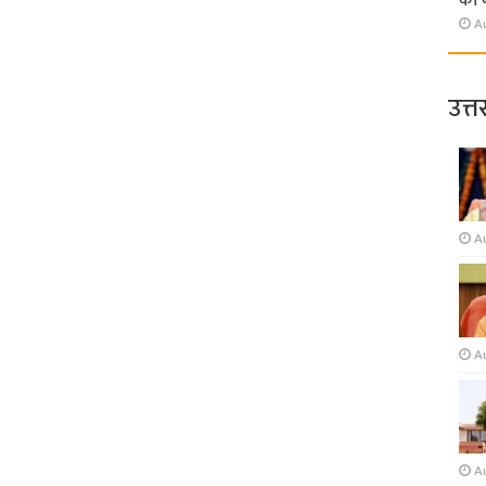
की 
A
उत्त
A
A
A