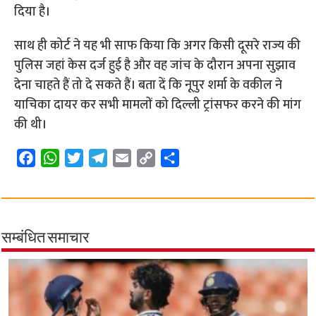
दिया है।
साथ ही कोर्ट ने यह भी साफ किया कि अगर किसी दूसरे राज्य की
पुलिस जहां केस दर्ज हुई है और वह जांच के दौरान अपना सुझाव
देना चाहते हैं तो दे सकते हैं। बता दें कि नूपुर शर्मा के वकील ने
याचिका दायर कर सभी मामलों को दिल्ली ट्रांसफर करने की मांग
की थी।
F
W
T
T
E
C
S
a
h
w
e
m
o
h
c
a
i
l
a
p
a
e
t
t
e
i
y
r
b
s
t
g
l
L
e
सम्बंधित समाचार
o
A
e
r
i
o
p
r
a
n
k
p
m
k