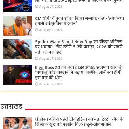
शिकंजा, IndiGo-Zepto समेत 9 प्लेटफॉर्म पर जुर्माना
August 7, 2026
CM योगी ने बुनकरों का किया सम्मान, कहा- ‘हथकरघा
हमारी सांस्कृतिक पहचान’
August 7, 2026
Spider-Man: Brand New Day का बॉक्स ऑफिस
पर धमाका: ‘टॉय स्टोरी 5’ को पछाड़ा, 2026 की सबसे
बड़ी ग्लोबल हिट!
August 7, 2026
Bigg Boss 20 का नया टीज़र आउट: सलमान खान के
‘तथास्तु’ और ‘वरदान’ ने बढ़ाया सस्पेंस, जानें क्या होगी
इस बार की थीम!
August 7, 2026
उत्तराखंड
श्रीलंका दौरे से पहले टीम इंडिया का बड़ा टेस्ट! स्पिन के
खिलाफ खुद को परखेंगे गिल-राहुल-जायसवाल