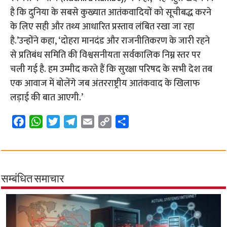
है कि दुनिया के सबसे कुख्यात आतंकवादियों को सूचीबद्ध करने
के लिए सही और तथ्य आधारित प्रस्ताव लंबित रखा जा रहा
है.’उन्होंने कहा, ‘दोहरा मानदंड और राजनीतिकरण के जारी रहने
से प्रतिबंध समिति की विश्वसनीयता सर्वकालिक निम्न स्तर पर
चली गई है. हम उम्मीद करते हैं कि सुरक्षा परिषद के सभी देश तब
एक आवाज में बोलेंगे जब अंतरराष्ट्रीय आतंकवाद के खिलाफ
लड़ाई की बात आएगी.’
F
W
T
T
E
C
S
a
h
w
e
m
o
h
c
a
i
l
a
p
a
e
t
t
e
i
y
r
b
s
t
g
l
L
e
सम्बंधित समाचार
o
A
e
r
i
o
p
r
a
n
k
p
m
k