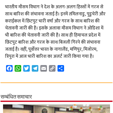
भारतीय मौसम विभाग ने देश के अलग-अलग हिस्सों में गरज से
साथ बारिश की संभावना जताई है। इनमें तमिलनाडु, पुडुचेरी और
कराईकल में छिटपुट भारी वर्षा और गरज के साथ बारिश की
चेतावनी जारी की है। इसके अलावा मौसम विभाग ने ओडिशा में
भी बारिश की चेतावनी जारी की है। साथ ही हिमाचल प्रदेश में
छिटपुट बारिश और गरज के साथ बिजली गिरने की संभावना
जताई है। वहीं, पूर्वोत्तर भारत के नागालैंड, मणिपुर, मिजोरम,
त्रिपुरा में आज भारी बारिश का अलर्ट जारी किया गया है।
F
W
T
T
E
C
S
a
h
w
e
m
o
h
c
a
i
l
a
p
a
e
t
t
e
i
y
r
b
s
t
g
l
L
e
सम्बंधित समाचार
o
A
e
r
i
o
p
r
a
n