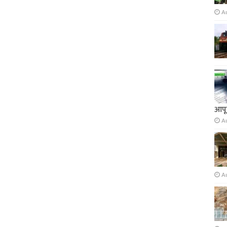
A
आपूर
A
A