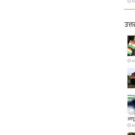
A
उत्त
A
आपूर
A