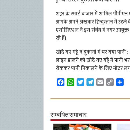
ड्रेनेज सिस्टम दुरुस्त किया जाएगा।
शहर के स्मार्ट बाजार में शामिल पीपीएन म
आपके अपने अखबार हिन्दुस्तान में उठने के
एसोसिएशन ने इस संबंध में नगर आयुक्त 
रहे हैं।
खोदे गए गड्ढे व दुकानों में भर गया पानी
लाइन डालने को खोदे गए गड्ढे में पानी भ
रोककर पानी निकालने के लिए मोटर लग
F
W
T
T
E
C
S
a
h
w
e
m
o
h
c
a
i
l
a
p
a
e
t
t
e
i
y
r
b
s
t
g
l
L
e
सम्बंधित समाचार
o
A
e
r
i
o
p
r
a
n