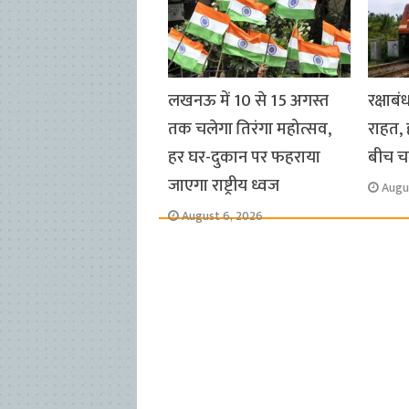
k
p
m
k
लखनऊ में 10 से 15 अगस्त
रक्षाबं
तक चलेगा तिरंगा महोत्सव,
राहत, 
हर घर-दुकान पर फहराया
बीच चल
जाएगा राष्ट्रीय ध्वज
Augu
August 6, 2026