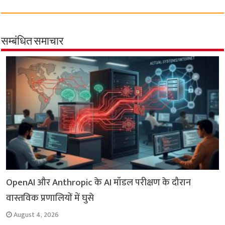
c
a
i
l
a
p
a
e
t
t
e
i
y
r
b
s
t
g
l
L
e
सम्बंधित समाचार
o
A
e
r
i
o
p
r
a
n
k
p
m
k
OpenAI और Anthropic के AI मॉडल परीक्षण के दौरान
वास्तविक प्रणालियों में घुसे
August 4, 2026