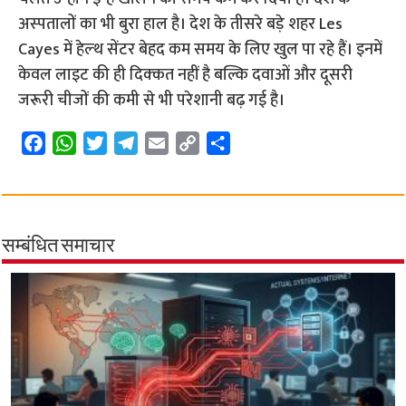
अस्‍पतालों का भी बुरा हाल है। देश के तीसरे बड़े शहर Les
Cayes में हेल्‍थ सेंटर बेहद कम समय के लिए खुल पा रहे हैं। इनमें
केवल लाइट की ही दिक्‍कत नहीं है बल्कि दवाओं और दूसरी
जरूरी चीजों की कमी से भी परेशानी बढ़ गई है।
F
W
T
T
E
C
S
a
h
w
e
m
o
h
c
a
i
l
a
p
a
e
t
t
e
i
y
r
b
s
t
g
l
L
e
सम्बंधित समाचार
o
A
e
r
i
o
p
r
a
n
k
p
m
k