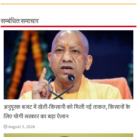
c
a
i
l
a
p
a
e
t
t
e
i
y
r
b
s
t
g
l
L
e
सम्बंधित समाचार
o
A
e
r
i
o
p
r
a
n
k
p
m
k
अनुपूरक बजट में खेती-किसानी को मिली नई ताकत, किसानों के
लिए योगी सरकार का बड़ा ऐलान
August 5, 2026