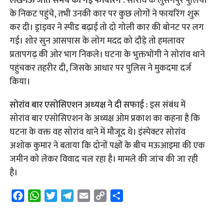
लखनऊ जाते समय की गई फायरिंग :
सोरांव के लुसनपुर पुलिया
के निकट पहुंचे, तभी उनकी कार पर कुछ लोगों ने फायरिंग शुरू
कर दी। ड्राइवर ने स्पीड बढ़ाई तो दो गोली कार की बोनट पर लग
गई। शोर सुन आसपास के लोग मदद को दौड़े तो हमलावर
प्रतापगढ़ की ओर भाग निकले। घटना के भुक्तभोगी ने सोरांव थाने
पहुंचकर तहरीर दी, जिसके आधार पर पुलिस ने मुकदमा दर्ज
किया।
सोरांव बार एसोसिएशन अध्‍यक्ष ने दी सफाई :
इस संबंध में
सोरांव बार एसोसिएशन के अध्यक्ष ओम प्रकाश का कहना है कि
घटना के वक्त वह सोरांव थाने में मौजूद थे। इंस्पेक्टर सोरांंव
अशोक कुमार ने बताया कि दोनों पक्षों के बीच मऊआइमा की एक
जमीन को लेकर विवाद चल रहा है। मामले की जांच की जा रही
है।
F
W
T
T
E
C
S
a
h
w
e
m
o
h