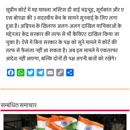
सुप्रीम कोर्ट में यह मामला जस्टिस डी वाई चंद्रचूड़, सूर्यकांत और ए
एस बोपन्ना की 3 सदस्यीय बेंच के सामने सुनवाई के लिए लगा
हुआ है। अग्निपथ के खिलाफ अलग-अलग दाखिल याचिकाओं के
मद्देनजर केंद्र सरकार की तरफ से भी कैविएट दाखिल किया जा
चुका है। ऐसे में बिना सरकार के पक्ष को सुने मामले में कोर्ट की
तरफ से फैसला नहीं आ सकता है। अब इस मामले में एकतरफा
आदेश नहीं आएगा, बल्कि दोनों ही पक्ष अपनी बातों को रखेंगे।
F
W
T
T
E
C
S
a
h
w
e
m
o
h
c
a
i
l
a
p
a
e
t
t
e
i
y
r
b
s
t
g
l
L
e
सम्बंधित समाचार
o
A
e
r
i
o
p
r
a
n
k
p
m
k