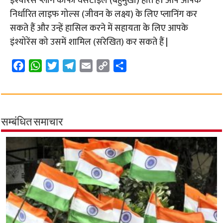
इंश्योरेंस प्लान काफी वर्सेटाइल (बहुमुखी) होते हैं। आप आपके
निर्धारित लाइफ गोल्स (जीवन के लक्ष्य) के लिए प्लानिंग कर
सकते हैं और उन्हें हासिल करने में सहायता के लिए आपके
इंश्योरेंस को उसमें शामिल (संरेखित) कर सकते हैं |
F
W
T
T
E
C
S
a
h
w
e
m
o
h
c
a
i
l
a
p
a
e
t
t
e
i
y
r
b
s
t
g
l
L
e
सम्बंधित समाचार
o
A
e
r
i
o
p
r
a
n
k
p
m
k