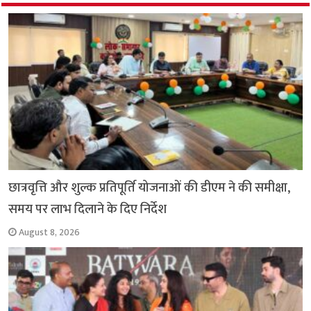
o
A
e
r
i
o
p
r
a
n
k
p
m
k
छात्रवृत्ति और शुल्क प्रतिपूर्ति योजनाओं की डीएम ने की समीक्षा,
समय पर लाभ दिलाने के दिए निर्देश
August 8, 2026