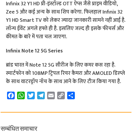
Infinix 32 Y1 HD प्री-इंस्टॉल्ड OTT ऐप्स जैसे प्राइम वीडियो,
Zee 5 और कई अन्य के साथ शिप करेगा. फिलहाल Infinix 32
Y1 HD Smart TV को लेकर ज्यादा जानकारी सामने नहीं आई है.
लॉन्च ईवेंट अगले हफ्ते ही है. इसलिए जल्द ही इसके फीचर्स और
कीमत के बारे में पता चल जाएगा.
Infinix Note 12 5G Series
ब्रांड भारत में Note 12 5G सीरीज के लिए कमर कस रहा है.
स्मार्टफोन को 108MP ट्रिपल रियर कैमरा और AMOLED डिस्प्ले
के साथ वाटरड्रॉप नॉच के साथ आने के लिए टीज किया गया है.
F
W
T
T
E
C
S
a
h
w
e
m
o
h
c
a
i
l
a
p
a
e
t
t
e
i
y
r
b
s
t
g
l
L
e
सम्बंधित समाचार